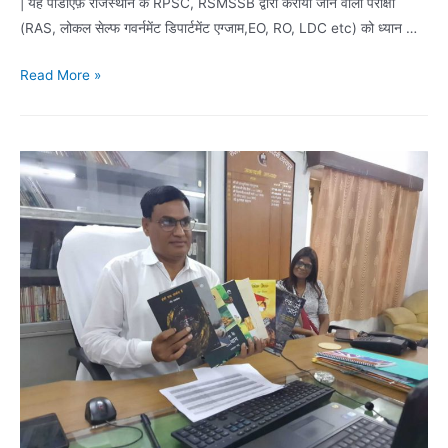
| यह पीडीऍफ़ राजस्थान के RPSC, RSMSSB द्वारा करायी जाने वाली परीक्षा
(RAS, लोकल सेल्फ गवर्नमेंट डिपार्टमेंट एग्जाम,EO, RO, LDC etc) को ध्यान …
राजस्थान
Read More »
समसामयिकी
मार्च
2023