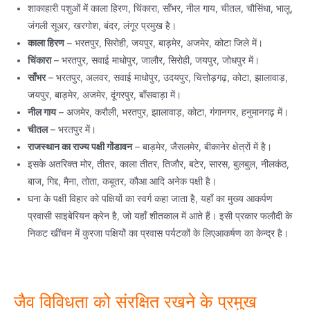
शाकाहारी पशुओं में काला हिरण, चिंकारा, साँभर, नील गाय, चीतल, चौसिंधा, भालू,
जंगली सूअर, खरगोश, बंदर, लंगूर प्रमुख है।
काला हिरण
– भरतपुर, सिरोही, जयपुर, बाड़मेर, अजमेर, कोटा जिले में।
चिंकारा
– भरतपुर, सवाई माधोपुर, जालौर, सिरोही, जयपुर, जोधपुर में।
साँभर
– भरतपुर, अलवर, सवाई माधोपुर, उदयपुर, चित्तोड़गढ़, कोटा, झालावाड़,
जयपुर, बाड़मेर, अजमेर, दूंगरपुर, बाँसवाड़ा में।
नील गाय
– अजमेर, करौली, भरतपुर, झालावाड़, कोटा, गंगानगर, हनुमानगढ़ में।
चीतल
– भरतपुर में।
राजस्थान का राज्य पक्षी गोंडावन
– बाड़मेर, जैसलमेर, बीकानेर क्षेत्रों में है।
इसके अतरिक्त मोर, तीतर, काला तीतर, तिजौर, बटेर, सारस, बुलबुल, नीलकंठ,
बाज, गिद्द, मैना, तोता, कबूतर, कौआ आदि अनेक पक्षी है।
घना के पक्षी विहार को पक्षियों का स्वर्ग कहा जाता है, यहाँ का मुख्य आकर्पण
प्रवासी साइबेरियन क्रेन है, जो यहाँ शीतकाल में आते हैं। इसी प्रकार फलौदी के
निकट खींचन में कुरजा पक्षियों का प्रवास पर्यटकों के लिएआकर्षण का केन्द्र है।
जैव विविधता को संरक्षित रखने के प्रमुख