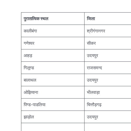
पुरातात्विक स्थल
जिला
कालीबंगा
श्रीगंगानगर
गणेश्वर
सीकर
आहड़
उदयपुर
गिलूण्ड
राजसमन्द
बालाथल
उदयपुर
ओझियाना
भीलवाड़ा
पिण्ड-पाडलिया
चित्तौड़गढ़
झाड़ोल
उदयपुर